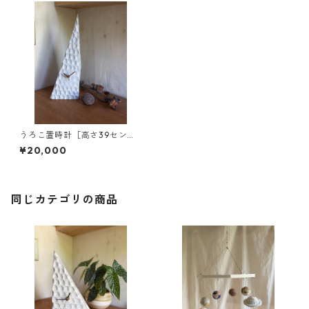
うろこ置時計［高さ39セン
チ］
¥20,000
同じカテゴリの商品