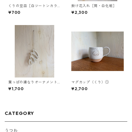
くりの豆皿［白ツートンカラ
掛け花入れ［筒・白化粧］
ー］
¥700
¥2,300
葉っぱの連なりオーナメント
マグカップ（くり）①
①
¥1,700
¥2,700
CATEGORY
うつわ