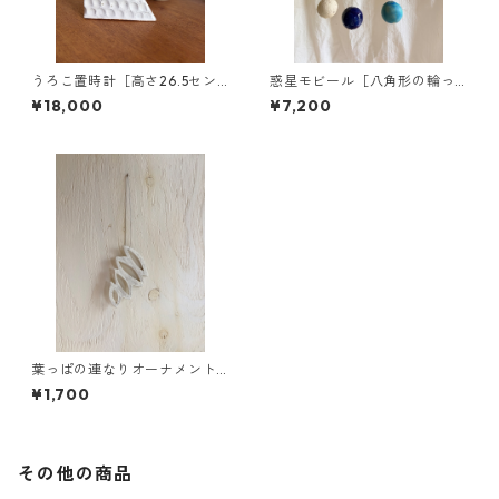
うろこ置時計［高さ26.5セン
惑星モビール［八角形の輪っ
チ］
か］
¥18,000
¥7,200
葉っぱの連なりオーナメント
①
¥1,700
その他の商品