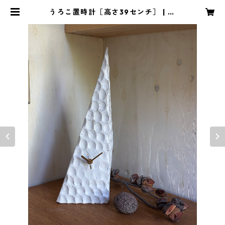
うろこ置時計［高さ39センチ］ | st
udiokuri