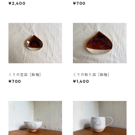
ー］
¥2,400
¥700
くりの豆皿［飴釉］
くりの取り皿［飴釉］
¥700
¥1,400