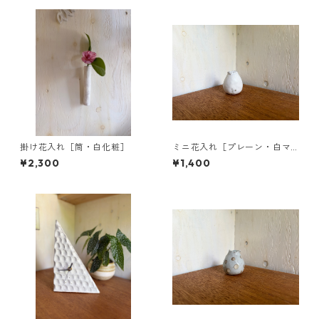
掛け花入れ［筒・白化粧］
ミニ花入れ［プレーン・白マ
ット］
¥2,300
¥1,400