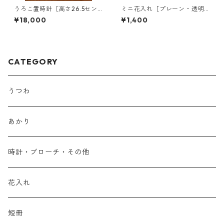
うろこ置時計［高さ26.5セン
ミニ花入れ［プレーン・透明
チ］
釉に白いドット］
¥18,000
¥1,400
CATEGORY
うつわ
あかり
時計・ブローチ・その他
花入れ
短冊