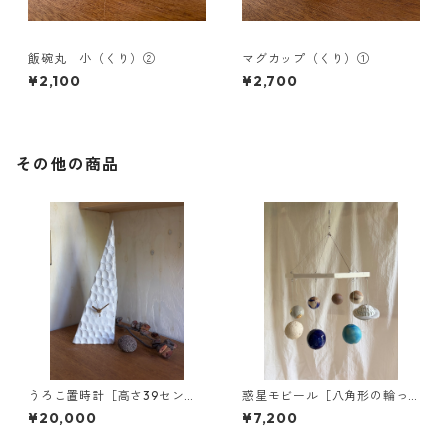
飯碗丸 小（くり）②
マグカップ（くり）①
¥2,100
¥2,700
その他の商品
うろこ置時計［高さ39セン
惑星モビール［八角形の輪っ
チ］
か］
¥20,000
¥7,200