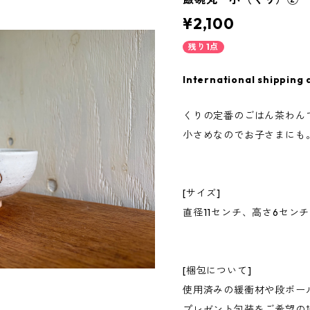
¥2,100
残り1点
International shipping 
くりの定番のごはん茶わん
小さめなのでお子さまにも
[サイズ]
直径11センチ、高さ6センチ
[梱包について]
使用済みの緩衝材や段ボー
プレゼント包装をご希望の