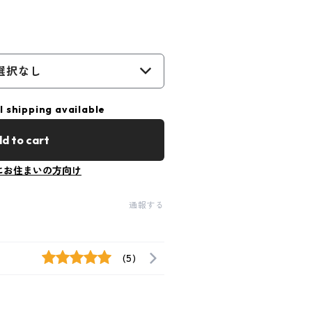
選択なし
l shipping available
d to cart
にお住まいの方向け
通報する
(5)