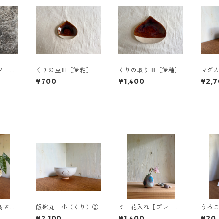
ツート
くりの豆皿［飴釉］
くりの取り皿［飴釉］
マグ
¥700
¥1,400
¥2,7
高さ2
飯碗丸 小（くり）②
ミニ花入れ［プレー
うろこ
ン・マット釉に青紫の
セン
¥2,100
¥1,400
¥20