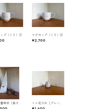
カップ（くり）①
マグカップ（くり）②
00
¥2,700
置時計［高さ39
ミニ花入れ［プレー
チ］
ン・透明釉に白いドッ
,000
¥1,400