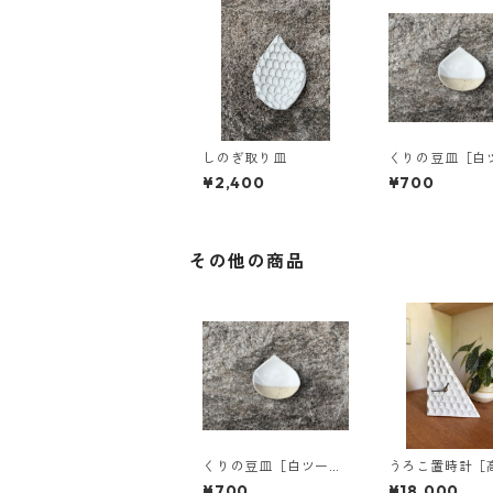
しのぎ取り皿
くりの豆皿［白
ンカラー］
¥2,400
¥700
その他の商品
くりの豆皿［白ツート
うろこ置時計［
ンカラー］
6.5センチ］
¥700
¥18,000