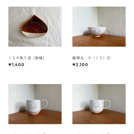
くりの取り皿［飴釉］
飯碗丸 小（くり）②
¥1,400
¥2,100