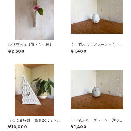
掛け花入れ［筒・白化粧］
ミニ花入れ［プレーン・白マ
ット］
¥2,300
¥1,400
うろこ置時計［高さ26.5セン
ミニ花入れ［プレーン・透明
チ］
釉に白いドット］
¥18,000
¥1,400