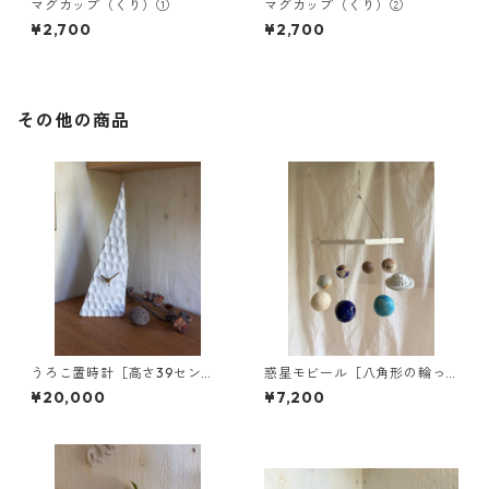
マグカップ（くり）①
マグカップ（くり）②
¥2,700
¥2,700
その他の商品
うろこ置時計［高さ39セン
惑星モビール［八角形の輪っ
チ］
か］
¥20,000
¥7,200