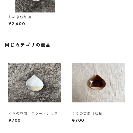
しのぎ取り皿
¥2,400
同じカテゴリの商品
くりの豆皿［白ツートンカラ
くりの豆皿［飴釉］
ー］
¥700
¥700