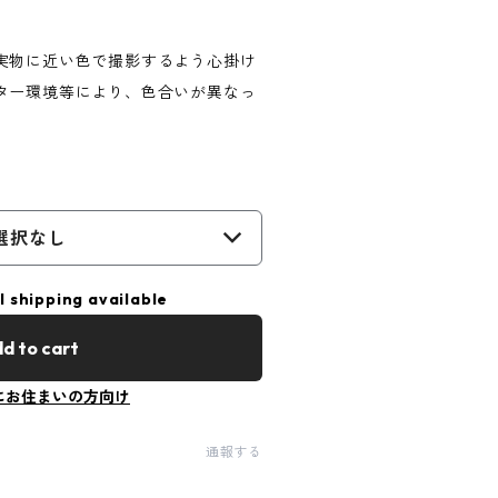
実物に近い色で撮影するよう心掛け
ター環境等により、色合いが異なっ
選択なし
l shipping available
d to cart
にお住まいの方向け
通報する