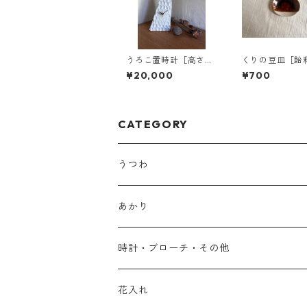
うろこ置時計［高さ39
くりの豆皿［飴
センチ］
¥20,000
¥700
CATEGORY
うつわ
あかり
時計・ブローチ・その他
花入れ