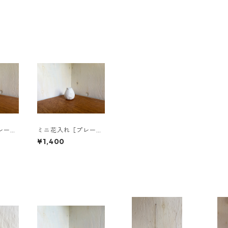
レー
ミニ花入れ［プレー
いドッ
ン・白マット］
¥1,400