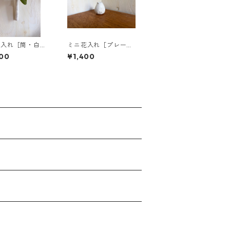
花入れ［筒・白化
ミニ花入れ［プレー
ン・白マット］
00
¥1,400