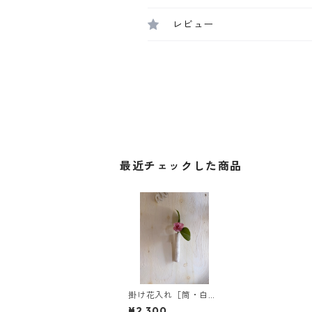
レビュー
最近チェックした商品
掛け花入れ［筒・白化
粧］
¥2,300