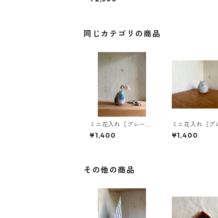
同じカテゴリの商品
ミニ花入れ［プレー
ミニ花入れ［プ
ン・マット釉に青紫の
ン・透明釉に白
¥1,400
¥1,400
ドット］
ト］
その他の商品