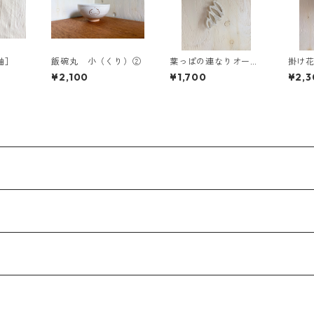
釉］
飯碗丸 小（くり）②
葉っぱの連なりオーナ
掛け
メント①
粧］
¥2,100
¥1,700
¥2,3